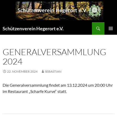
Zum
Inhalt
springen
Suchen
Schützenverein Hegerort e.V.
PRIMÄR
MENÜ
GENERALVERSAMMLUNG
2024
22. NOVEMBER 2024
SEBASTIAN
Die Generalversammlung findet am 13.12.2024 um 20:00 Uhr
im Restaurant „Scharfe Kurve“ statt.