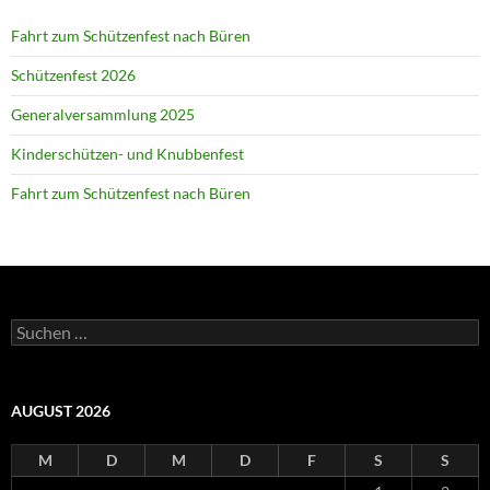
Fahrt zum Schützenfest nach Büren
Schützenfest 2026
Generalversammlung 2025
Kinderschützen- und Knubbenfest
Fahrt zum Schützenfest nach Büren
Suchen
nach:
AUGUST 2026
M
D
M
D
F
S
S