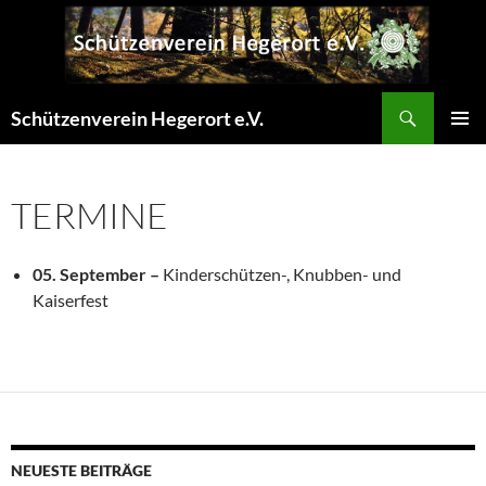
Zum
Inhalt
springen
Suchen
Schützenverein Hegerort e.V.
PRIMÄR
MENÜ
TERMINE
05. September –
Kinderschützen-, Knubben- und
Kaiserfest
NEUESTE BEITRÄGE