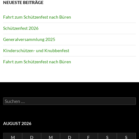
NEUESTE BEITRÄGE
Fahrt zum Schützenfest nach Büren
Schützenfest 2026
Generalversammlung 2025
Kinderschützen- und Knubbenfest
Fahrt zum Schützenfest nach Büren
Suchen
nach:
AUGUST 2026
M
D
M
D
F
S
S