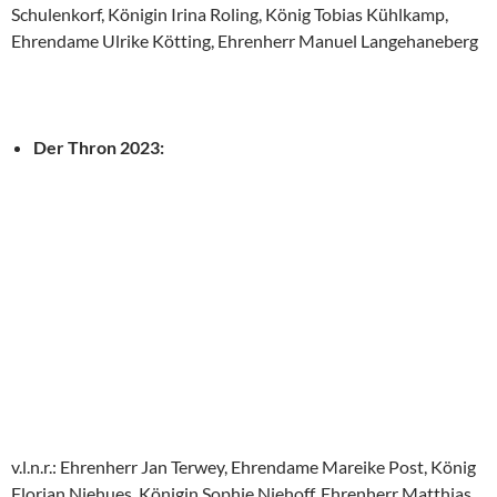
Schulenkorf, Königin Irina Roling, König Tobias Kühlkamp,
Ehrendame Ulrike Kötting, Ehrenherr Manuel Langehaneberg
Der Thron 2023:
v.l.n.r.: Ehrenherr Jan Terwey, Ehrendame Mareike Post, König
Florian Niehues, Königin Sophie Niehoff, Ehrenherr Matthias