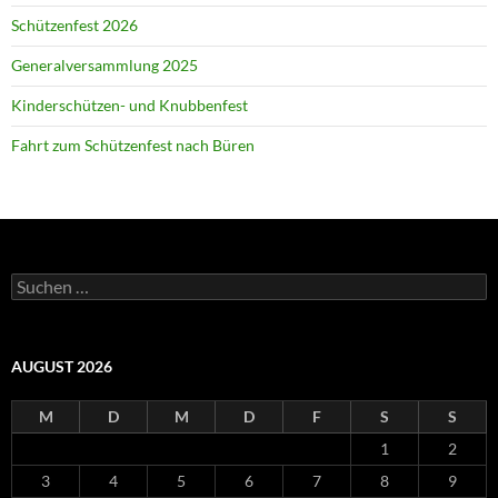
Schützenfest 2026
Generalversammlung 2025
Kinderschützen- und Knubbenfest
Fahrt zum Schützenfest nach Büren
Suchen
nach:
AUGUST 2026
M
D
M
D
F
S
S
1
2
3
4
5
6
7
8
9