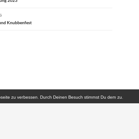
ung 2023
G
und Knubbenfest
bseite zu verbessen. Durch Deinen Besuch stimmst Du dem zu.