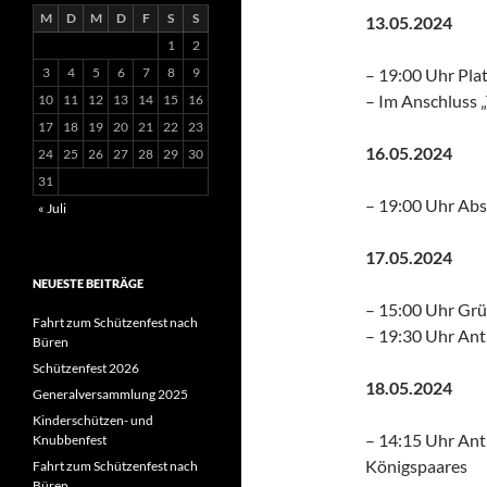
M
D
M
D
F
S
S
13.05.2024
1
2
3
4
5
6
7
8
9
– 19:00 Uhr Pla
– Im Anschluss „
10
11
12
13
14
15
16
17
18
19
20
21
22
23
16.05.2024
24
25
26
27
28
29
30
31
– 19:00 Uhr Abs
« Juli
17.05.2024
NEUESTE BEITRÄGE
– 15:00 Uhr Grü
Fahrt zum Schützenfest nach
– 19:30 Uhr Ant
Büren
Schützenfest 2026
18.05.2024
Generalversammlung 2025
Kinderschützen- und
– 14:15 Uhr Ant
Knubbenfest
Königspaares
Fahrt zum Schützenfest nach
Büren