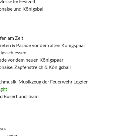
Messe im Festzelt
onaise und Königsball
fen am Zelt
reten & Parade vor dem alten Königspaar
igsschiessen
ade vor dem neuen Königspaar
onaise, Zapfenstreich & Königsball
chmusik: Musikzeug der Feuerwehr Legden
ight
nd Busert und Team
avigation
RAG